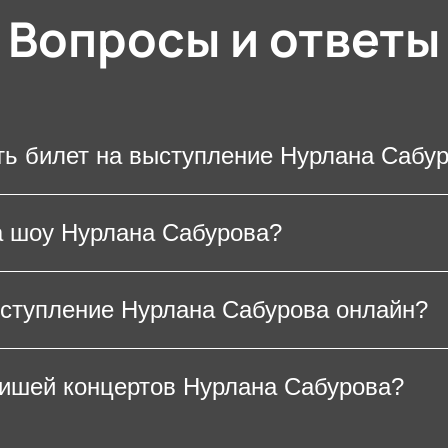
Вопросы и ответы
ть билет на выступление Нурлана Сабу
ение любимого юмориста, потребуется распеч
а шоу Нурлана Сабурова?
ойстве. На большинстве концертных площадок
не является необходимостью.
церт Нурлана Сабурова зависит от выбранной
ыступление Нурлана Сабурова онлайн?
ть, что концерты резидента шоу «Stand Up» вс
нировать билеты заранее.
 Нурлана Сабурова можно на нашем сайте. Для
фишей концертов Нурлана Сабурова?
та в зале и предпочтительный способ оплаты 
анные. После оплаты электронные билеты на к