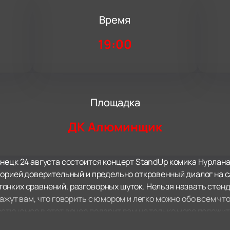
Время
2
19:00
Площадка
ДК Алюминщик
нецк 24 августа состоится концерт StandUp комика Нурлана
торией доверительный и предельно откровенный диалог на 
нких сравнений, разговорных шуток. Нельзя назвать стенда
ажут вам, что говорить с юмором и легко можно обо всем что
стю юмор в этот вечер подарит вам не только море положит
захотите рассказать своим друзьям и коллегам!