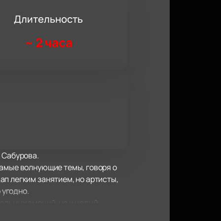
Длительность
~
2 часа
 Сабурова.
самые волнующие темы, говоря о
п легким занятием, но артисты,
 угодно.
ельных эмоций, но и целый