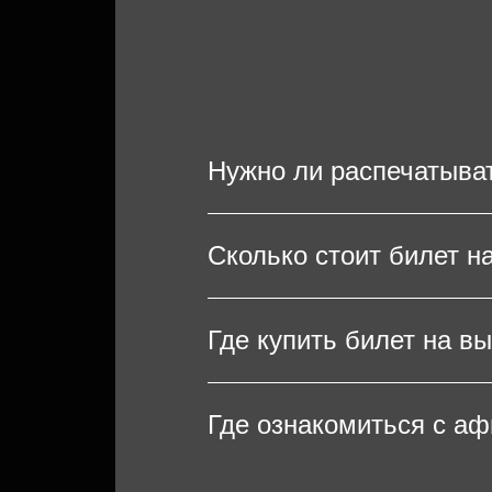
Нужно ли распечатыва
Чтобы попасть на выступл
Сколько стоит билет н
билеты на мобильном устр
Сабуров, распечатывание 
Стоимость билетов на кон
Где купить билет на в
мест в зале. Важно отмети
поэтому рекомендуем бро
Купить билеты на концерт
Где ознакомиться с а
концертную площадку, мес
указав свои контактные д