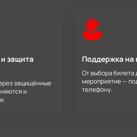
 и защита
Поддержка на 
От выбора билета 
мероприятие — под
через защищённые
телефону.
аняются и
и.