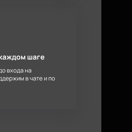
каждом шаге
до входа на
держим в чате и по