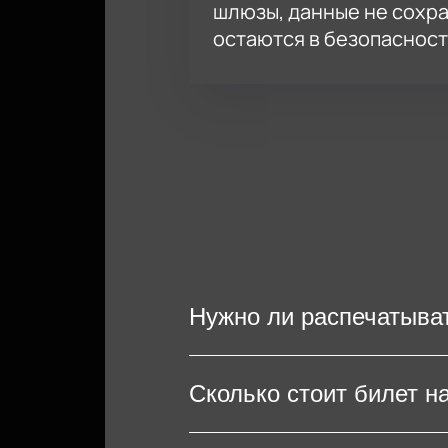
шлюзы, данные не сохр
остаются в безопасност
Нужно ли распечатыва
Чтобы попасть на выступл
Сколько стоит билет н
билеты на мобильном устр
Сабуров, распечатывание 