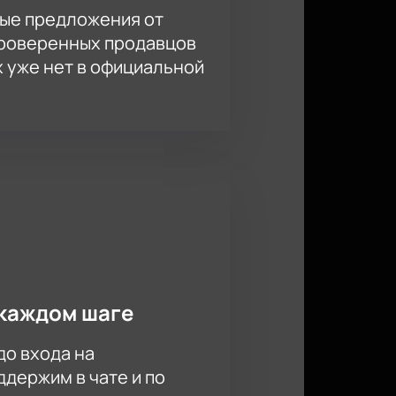
ые предложения от
проверенных продавцов
х уже нет в официальной
каждом шаге
до входа на
держим в чате и по