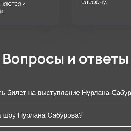
телефону.
аняются и
и.
Вопросы и ответы
ть билет на выступление Нурлана Сабу
ение любимого юмориста, потребуется распеч
а шоу Нурлана Сабурова?
ойстве. На большинстве концертных площадок
не является необходимостью.