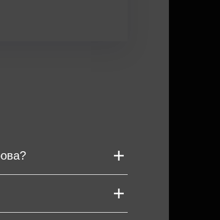
рова?
атать или сохранить
, где выступает Нурлан