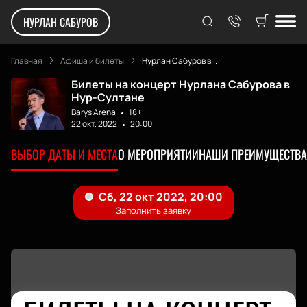
НУРЛАН САБУРОВ
Главная
Афиша и билеты
Нурлан Сабуров в...
Билеты на концерт Нурлана Сабурова в
Нур-Султане
Barys Arena
18+
22 окт. 2022
20:00
ВЫБОР ДАТЫ И МЕСТА
О МЕРОПРИЯТИИ
НАШИ ПРЕИМУЩЕСТВА