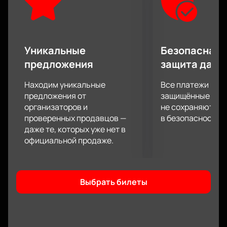
где часто выступает в коллаборации с другими
артистами стендапа.
Купить билеты на концерт Нурлана Сабурова на
нашем сайте. Всего пять минут и официальные
Уникальные
Безопасная 
билеты уже на вашей электронной почте. У нас вы
предложения
защита данн
найдёте только самые актуальные цены на
официальные билеты. Забудьте об очередях и
Находим уникальные
Все платежи про
переплатах перекупщикам и просто насладитесь
предложения от
защищённые шлю
великолепным выступлением любимого комика.
организаторов и
не сохраняются 
проверенных продавцов —
в безопасности.
даже те, которых уже нет в
официальной продаже.
Выбрать билеты