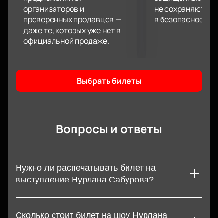
организаторов и
не сохраняются 
проверенных продавцов —
в безопасности.
даже те, которых уже нет в
официальной продаже.
Выбрать билеты
Вопросы и ответы
Нужно ли распечатывать билет на
выступление Нурлана Сабурова?
Чтобы попасть на выступление любимого юмориста,
потребуется распечатать или сохранить билеты на
Сколько стоит билет на шоу Нурлана