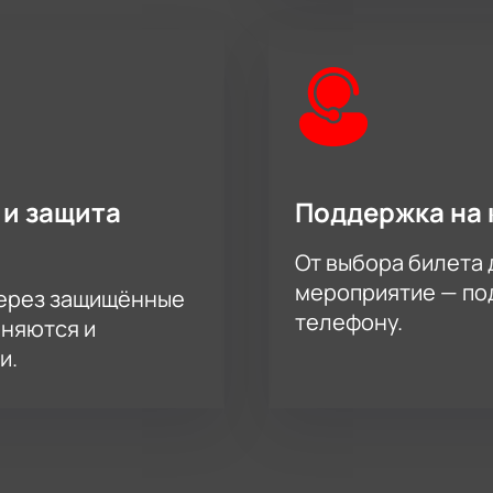
 и защита
Поддержка на 
От выбора билета 
мероприятие — под
через защищённые
телефону.
аняются и
и.