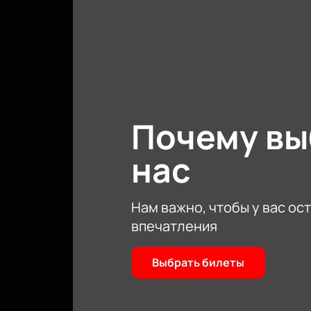
сможете насладиться неповторимы
Чтобы приобрести билеты, вам не 
покупку онлайн. Просто выберите 
Не упустите возможность окунутьс
гарантированно получите хорошее
Почему в
нас
Нам важно, чтобы у вас ос
впечатления
Выбрать билеты