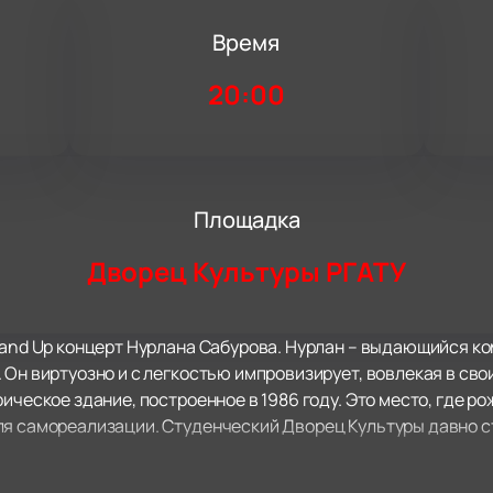
Время
20:00
Площадка
Дворец Культуры РГАТУ
tand Up концерт Нурлана Сабурова. Нурлан – выдающийся к
 Он виртуозно и с легкостью импровизирует, вовлекая в сво
ическое здание, построенное в 1986 году. Это место, где р
ля самореализации. Студенческий Дворец Культуры давно с
ахватывающий Stand Up концерт Нурлана Сабурова, который 