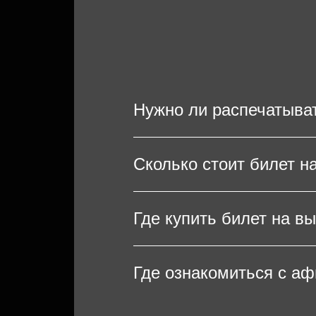
Нужно ли распечатыва
Чтобы попасть на выступл
Сколько стоит билет н
билеты на мобильном устр
Сабуров, распечатывание 
Стоимость билетов на кон
Где купить билет на в
мест в зале. Важно отмети
поэтому рекомендуем бро
Купить билеты на концерт
Где ознакомиться с а
концертную площадку, мес
указав свои контактные д