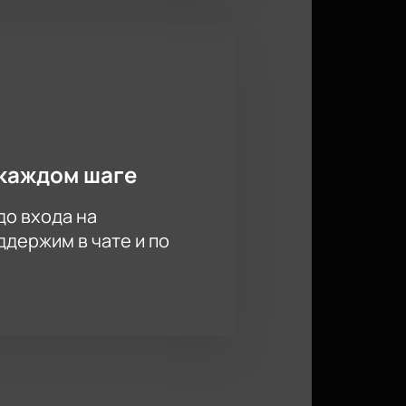
каждом шаге
до входа на
держим в чате и по