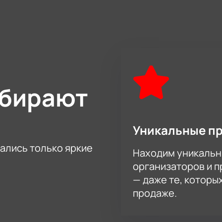
м юмором, погрузиться в атмосферу смеха и хорошего нас
нужно тратить много времени и сил. На нашем сайте вы смож
количество билетов и следуйте простым инструкциям.
я в мир Stand Up комедии вместе с Нурланом Сабуровым. По
 настроение и замечательные впечатления.
ыбирают
Уникальные п
тались только яркие
Находим уникальн
организаторов и 
— даже те, которы
продаже.