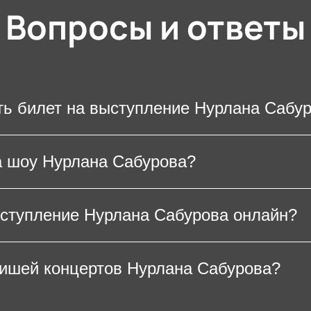
Вопросы и ответы
ть билет на выступление Нурлана Сабу
ение любимого юмориста, потребуется распеч
а шоу Нурлана Сабурова?
ойстве. На большинстве концертных площадок
не является необходимостью.
церт Нурлана Сабурова зависит от выбранной
ыступление Нурлана Сабурова онлайн?
ть, что концерты резидента шоу «Stand Up» вс
нировать билеты заранее.
 Нурлана Сабурова можно на нашем сайте. Для
фишей концертов Нурлана Сабурова?
та в зале и предпочтительный способ оплаты 
анные. После оплаты электронные билеты на к