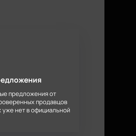
троения.
ете быстро и легко оформить
купайте билеты на нашем сайте и
редложения
ые предложения от
проверенных продавцов
х уже нет в официальной