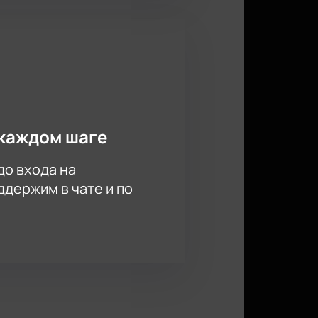
каждом шаге
до входа на
держим в чате и по