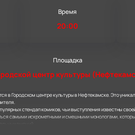
Время
20:00
Площадка
ородской центр культуры (Нефтекамс
ся в Городском центре культуры в Нефтекамске. Это уникал
рителя.
опулярных стендап комиков, чьи выступления известны свое
ться самыми искрометными и смешными монологами, которые 
тельных эмоций.
орых многие стесняются говорить вслух, делает его выступл