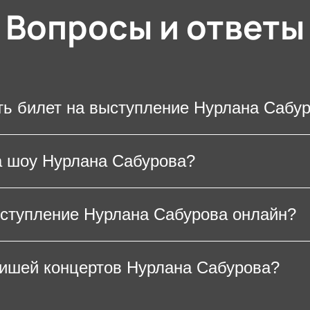
Вопросы и ответы
ть билет на выступление Нурлана Сабу
ение любимого юмориста, потребуется распеч
а шоу Нурлана Сабурова?
ойстве. На большинстве концертных площадок
не является необходимостью.
церт Нурлана Сабурова зависит от выбранной
ыступление Нурлана Сабурова онлайн?
ть, что концерты резидента шоу «Stand Up» вс
нировать билеты заранее.
 Нурлана Сабурова можно на нашем сайте. Для
фишей концертов Нурлана Сабурова?
та в зале и предпочтительный способ оплаты 
анные. После оплаты электронные билеты на к