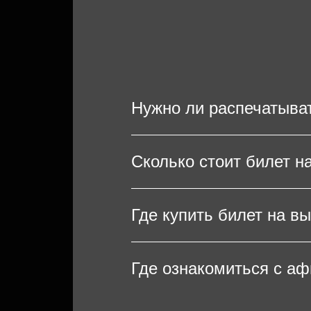
Нужно ли распечатыва
Чтобы попасть на выступл
Сколько стоит билет н
билеты на мобильном устр
Сабуров, распечатывание 
Стоимость билетов на кон
Где купить билет на в
мест в зале. Важно отмети
поэтому рекомендуем бро
Купить билеты на концерт
Где ознакомиться с а
концертную площадку, мес
указав свои контактные д