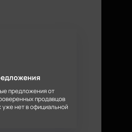
е становится пошлым. Он умеет
упления особенными и ценными для
а мир под новым углом через
о остроумие, которое не
ривлекать зрителей к своим
 ваш личный цитатник.
нцерт Нурлана Сабурова
на
ва.
редложения
ые предложения от
проверенных продавцов
х уже нет в официальной