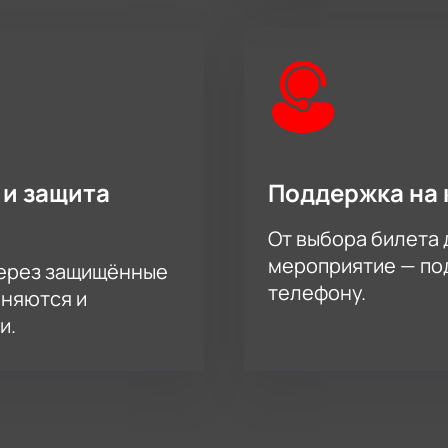
 и защита
Поддержка на 
От выбора билета 
мероприятие — под
через защищённые
телефону.
аняются и
и.