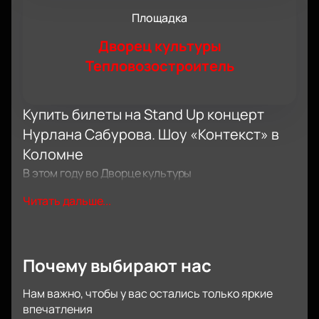
Площадка
Дворец культуры
Тепловозостроитель
Купить билеты на Stand Up концерт
Нурлана Сабурова. Шоу «Контекст» в
Коломне
В этом году во Дворце культуры
Тепловозостроитель пройдет стендап-концерт с
Читать дальше...
участием Нурлана Сабурова. На нашем сайте
можно купить билеты на шоу «Контекст», выбрать
места и посмотреть схему зала.
Дата и место проведения
Почему выбирают нас
Концерт состоится 9 декабря в Коломне по адресу:
Нам важно, чтобы у вас остались только яркие
улица Октябрьской революции, дом 324. Время
впечатления
начала уточняется. Продолжительность