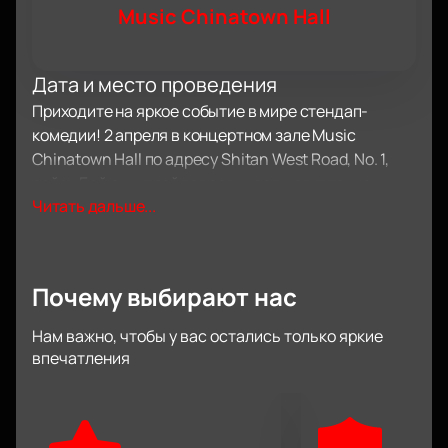
Music Chinatown Hall
Дата и место проведения
Приходите на яркое событие в мире стендап-
комедии! 2 апреля в концертном зале Music
Chinatown Hall по адресу Shitan West Road, No. 1,
район Байюнь, пройдет сольное выступление
Читать дальше...
Нурлана Сабурова. Это пространство создает
уютную атмосферу и радует отличным звуком,
поэтому идеально подходит для таких встреч.
О концерте
Почему выбирают нас
Нурлан Сабуров — популярный российский комик,
который легко находит общий язык с публикой. Он
Нам важно, чтобы у вас остались только яркие
часто шутит на актуальные темы, удивляет
впечатления
неожиданными поворотами и создает ощущение
настоящего диалога. Каждое его шоу отличается
живостью и запоминается надолго.