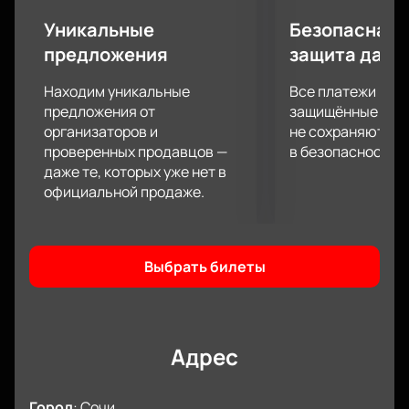
атмосфера, Сочи – что еще нужно для отличного
праздничного вечера?
Уникальные
Безопасная 
Спешите купить билеты на концерт Нурлана
предложения
защита данн
Сабурова в Сочи. До мероприятия остались
считанные дни, и у нас в наличии есть свободные
Находим уникальные
Все платежи про
билеты, но их число тает с каждым часом!
предложения от
защищённые шлю
организаторов и
не сохраняются 
проверенных продавцов —
в безопасности.
даже те, которых уже нет в
официальной продаже.
Выбрать билеты
Адрес
Город
:
Сочи