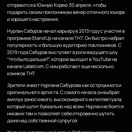
отправится в Южную Корею 30 апреля, чтобы
подарить своим поклонникам вечер отличного юмора
и хорошего настроения.
Нурлан Сабуров начал карьеру в 2013 году с участия в
программе Stand Up на канале ТНТ. Он быстро набрал
популярность и большую аудиторию поклонников. С
2019 года Сабуров выступает в роли ведущего шоу
“Что было дальше?”, которое выходит в YouTube на
канале Labelcom. С ним работают еще несколько
комиков ТНТ.
Зрители знают Нурлана Сабурова как остроумного и
оригинального артиста. С самого начала он выбрал
амплуа заносчивого, высокомерного интеллектуала,
который шутит буквально над всем. Нурлан не боится
никаких тем и позволяет себе откровенно шутить
даже над собственной супругой.