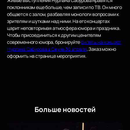
Живые выступления Нурлана Сабурова нравятся
поклонникам еще больше, чем записи по ТВ. Он много
общается с залом, разбавляя монологи вопросами к
зрителям и шутками над ними. На его концертах
царит неповторимая атмосфера юмора и праздника.
Чтобы присоединиться к другим ценителям
современного юмора, бронируйте
билеты на концерт
Нурлана Сабурова в Сеуле 30 апреля
. Заказ можно
оформить на странице мероприятия.
Больше новостей